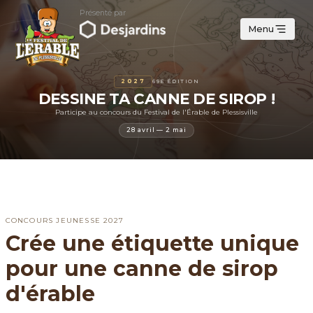
Présenté par
Menu
2027
69E ÉDITION
DESSINE TA CANNE DE SIROP !
Participe au concours du Festival de l'Érable de Plessisville
28 avril — 2 mai
CONCOURS JEUNESSE 2027
Crée une étiquette unique
pour une canne de sirop
d
'
érable